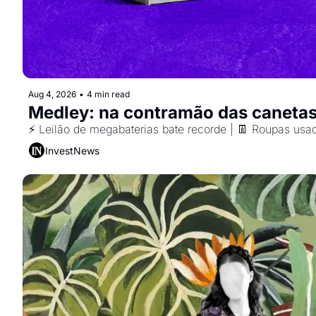
Aug 4, 2026
•
4 min read
Medley: na contramão das caneta
⚡ Leilão de megabaterias bate recorde | 👖 Roupas us
InvestNews ㅤ