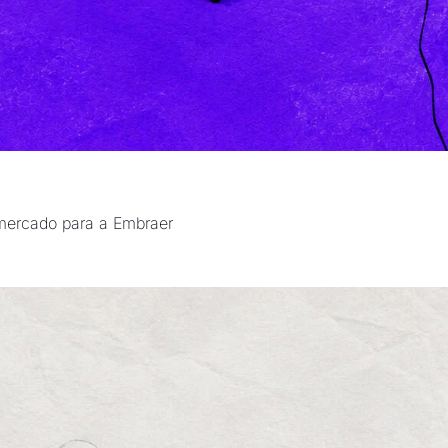
⚡ A queda de braço por uma hidrelétrica | ✈️ Um novo mercado para a Embraer 