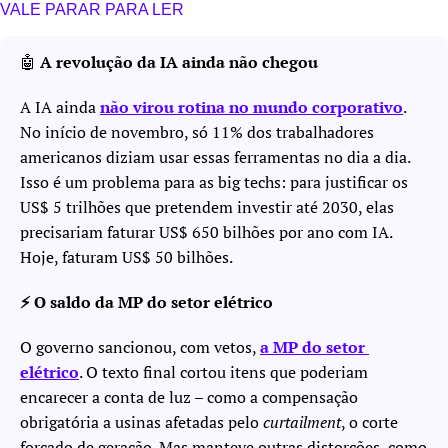
VALE PARAR PARA LER
🤖
 A revolução da IA ainda não chegou
A IA ainda 
não virou rotina no mundo corporativo
. 
No início de novembro, só 11% dos trabalhadores 
americanos diziam usar essas ferramentas no dia a dia. 
Isso é um problema para as big techs: para justificar os 
US$ 5 trilhões que pretendem investir até 2030, elas 
precisariam faturar US$ 650 bilhões por ano com IA. 
Hoje, faturam US$ 50 bilhões.
⚡️ O saldo da MP do setor elétrico
O governo sancionou, com vetos, 
a MP do setor 
elétrico
. O texto final cortou itens que poderiam 
encarecer a conta de luz – como a compensação 
obrigatória a usinas afetadas pelo 
curtailment
, o corte 
forçado de geração. Mas manteve outras distorções, como 