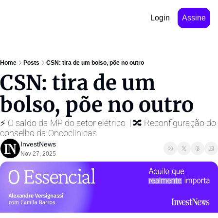
Login
Assine
Home
Posts
CSN: tira de um bolso, põe no outro
CSN: tira de um 
bolso, põe no outro
⚡️ O saldo da MP do setor elétrico  | 🔀 Reconfiguração do 
conselho da Oncoclínicas
InvestNews ㅤ
Nov 27, 2025