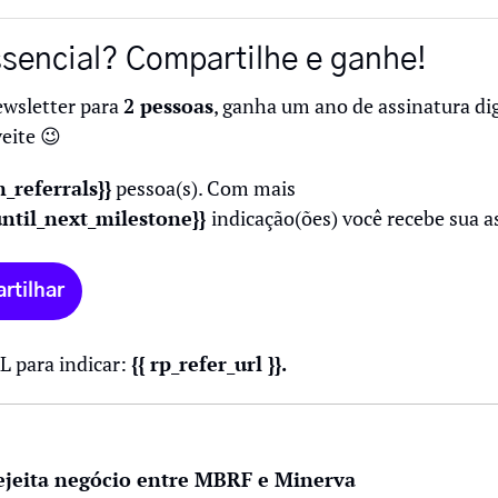
sencial? Compartilhe e ganhe!
ewsletter para 
2 pessoas
, ganha um ano de assinatura dig
eite 
😉
_referrals}}
 pessoa(s). Com mais 
ntil_next_milestone}} 
indicação(ões) você recebe sua a
rtilhar
L para indicar: 
{{ rp_refer_url }}.
rejeita negócio entre MBRF e Minerva