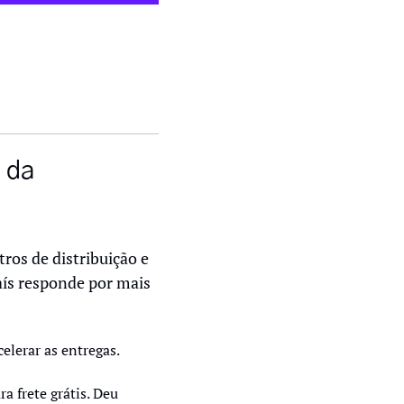
da 
os de distribuição e 
aís responde por mais 
erar as entregas.     
 frete grátis. Deu 