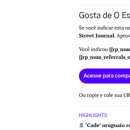
Gosta de O Es
Se você indicar esta n
Street Journal
. Aprov
Você indicou 
{{rp_num
{{rp_num_referrals_u
Acesse para compa
Ou copie e cole sua UR
HIGHLIGHTS
🚢
 ‘Cade’ uruguaio 