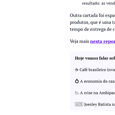
resultado: as ven
Outra cartada foi exp
produtos, que é uma t
tempo de entrega de c
Veja mais 
nesta repo
Hoje vamos falar so
☕ Café brasileiro inv
💍
 A economia do cas
📉
 A crise na Ambipar
🇺🇸
 Joesley Batista 