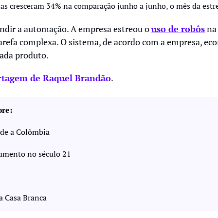
das cresceram 34% na comparação junho a junho, o mês da estrei
andir a automação. A empresa estreou o 
uso de robôs
 na
arefa complexa. O sistema, de acordo com a empresa, ec
ada produto.  
rtagem de Raquel Brandão
.
bre:
ade a Colômbia 
amento no século 21 
na Casa Branca