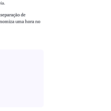
a.  
 separação de 
onomiza uma hora no 