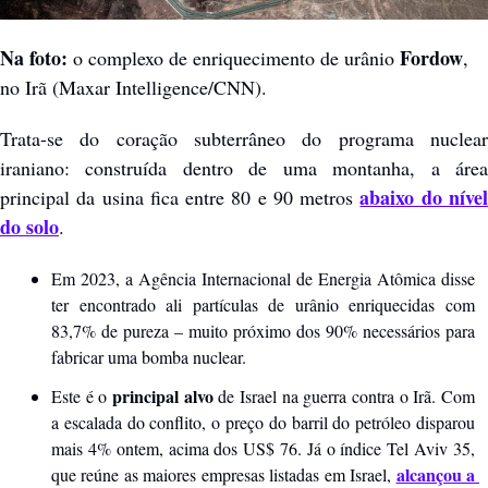
Na foto:
Fordow
 o complexo de enriquecimento de urânio 
, 
no Irã (Maxar Intelligence/CNN). 
Trata-se do coração subterrâneo do programa nuclear 
iraniano: construída dentro de uma montanha, a área 
abaixo do nível
principal da usina fica entre 80 e 90 metros 
do solo
. 
Em 2023, a Agência Internacional de Energia Atômica disse 
ter encontrado ali partículas de urânio enriquecidas com 
83,7% de pureza – muito próximo dos 90% necessários para 
fabricar uma bomba nuclear.
principal alvo
Este é o 
 de Israel na guerra contra o Irã. Com 
a escalada do conflito, o preço do barril do petróleo disparou 
mais 4% ontem, acima dos US$ 76. Já o índice Tel Aviv 35, 
alcançou a 
que reúne as maiores empresas listadas em Israel, 