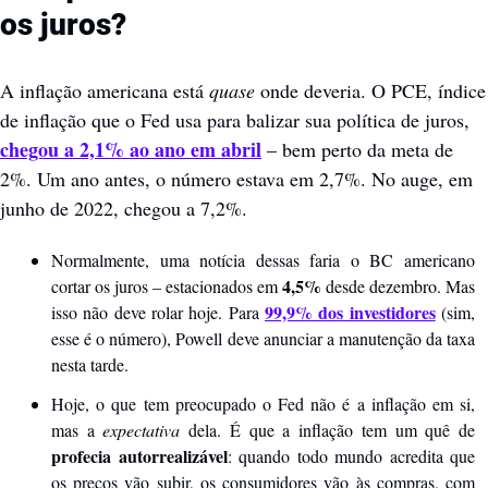
os juros?
A inflação americana está 
quase 
onde deveria. O PCE, índice 
de inflação que o Fed usa para balizar sua política de juros, 
chegou a 2,1% ao ano em abril
 – bem perto da meta de 
2%. Um ano antes, o número estava em 2,7%. No auge, em 
junho de 2022, chegou a 7,2%.
Normalmente, uma notícia dessas faria o BC americano 
 4,5% 
cortar os juros – estacionados em
desde dezembro. Mas 
99,9% dos investidores
isso não deve rolar hoje. Para 
 (sim, 
esse é o número), Powell deve anunciar a manutenção da taxa 
nesta tarde.
Hoje, o que tem preocupado o Fed não é a inflação em si, 
mas a 
expectativa 
dela. É que a inflação tem um quê de 
profecia autorrealizável
: quando todo mundo acredita que 
os preços vão subir, os consumidores vão às compras, com 