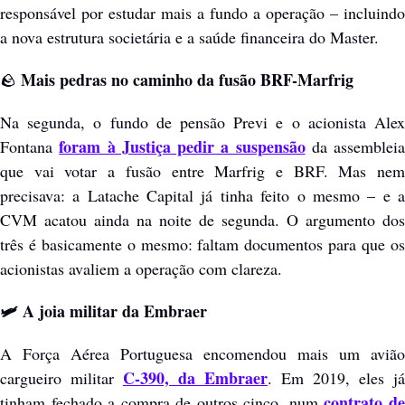
responsável por estudar mais a fundo a operação – incluindo 
a nova estrutura societária e a saúde financeira do Master.
 Mais pedras no caminho da fusão BRF-Marfrig
🪨
Na segunda, o fundo de pensão Previ e o acionista Alex 
foram à Justiça pedir a suspensão
Fontana 
 da assembleia 
que vai votar a fusão entre Marfrig e BRF. Mas nem 
precisava: a Latache Capital já tinha feito o mesmo – e a 
CVM acatou ainda na noite de segunda. O argumento dos 
três é basicamente o mesmo: faltam documentos para que os 
acionistas avaliem a operação com clareza.
🛩️ A joia militar da Embraer
A Força Aérea Portuguesa encomendou mais um avião 
C-390, da Embraer
cargueiro militar 
. Em 2019, eles já 
contrato de
tinham fechado a compra de outros cinco, num 