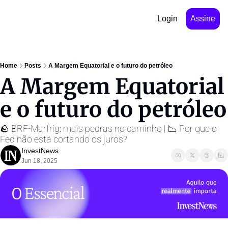
Login
Assine
Home
Posts
A Margem Equatorial e o futuro do petróleo
A Margem Equatorial 
e o futuro do petróleo
🪨 BRF-Marfrig: mais pedras no caminho | 📉 Por que o 
Fed não está cortando os juros?
InvestNews ㅤ
Jun 18, 2025