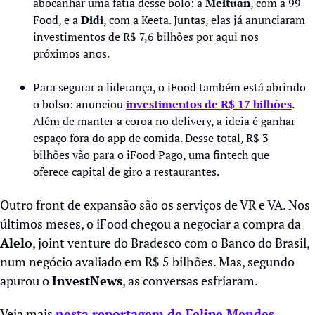
abocanhar uma fatia desse bolo: a 
Meituan
, com a 99 
Food, e a 
Didi
, com a Keeta. Juntas, elas já anunciaram 
investimentos de R$ 7,6 bilhões por aqui nos 
próximos anos.
Para segurar a liderança, o iFood também está abrindo 
o bolso: anunciou 
investimentos de R$ 17 bilhões
. 
Além de manter a coroa no delivery, a ideia é ganhar 
espaço fora do app de comida. Desse total, R$ 3 
bilhões vão para o iFood Pago, uma fintech que 
oferece capital de giro a restaurantes. 
Outro front de expansão são os serviços de VR e VA. Nos 
últimos meses, o iFood chegou a negociar a compra da 
Alelo
, joint venture do Bradesco com o Banco do Brasil, 
num negócio avaliado em R$ 5 bilhões. Mas, segundo 
apurou o 
InvestNews
, as conversas esfriaram.
Veja mais 
nesta reportagem de Felipe Mendes
.