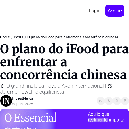
Login
Assine
Home
Posts
O plano do iFood para enfrentar a concorrência chinesa
O plano do iFood para 
enfrentar a 
concorrência chinesa
💄 O grand finale da novela Avon Internacional | ⚖️ 
Jerome Powell, o equilibrista 
InvestNews ㅤ
Sep 19, 2025