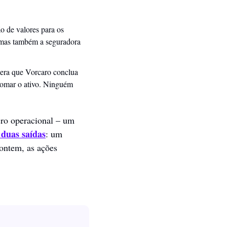
o de valores para os 
ativos, já circula até um esboço de contrato. O pacote inclui não só a fatia na Oncoclínicas, mas também a seguradora 
pera que Vorcaro conclua 
omar o ativo. Ninguém 
cro operacional – um 
 duas saídas
: um 
ontem, as ações 