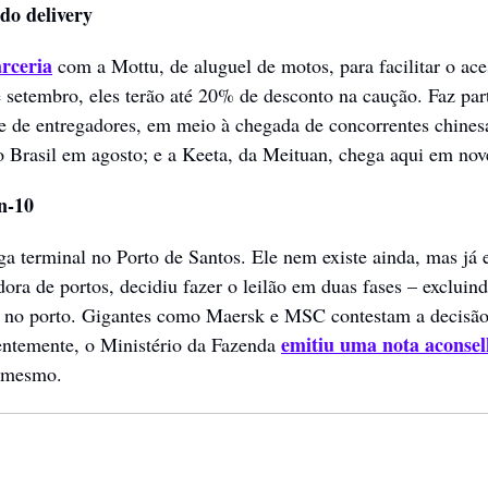
do delivery
rceria
 com a Mottu, de aluguel de motos, para facilitar o ace
e setembro, eles terão até 20% de desconto na caução. Faz part
se de entregadores, em meio à chegada de concorrentes chinesa
 Brasil em agosto; e a Keeta, da Meituan, chega aqui em no
n-10
 terminal no Porto de Santos. Ele nem existe ainda, mas já e
dora de portos, decidiu fazer o leilão em duas fases – exclui
 no porto. Gigantes como Maersk e MSC contestam a decisão,
emitiu uma nota aconse
ntemente, o Ministério da Fazenda 
a mesmo.