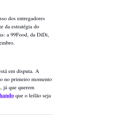
sso dos entregadores 
e da estratégia do 
s: a 99Food, da DiDi, 
vembro.
stá em disputa. A 
ndo no primeiro momento 
 já que querem 
lhando
 que o leilão seja 