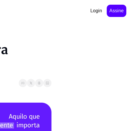
Login
Assine
a 