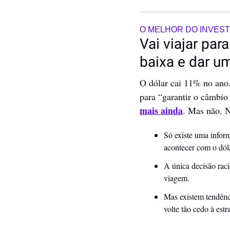
O MELHOR DO INVES
Vai viajar par
baixa e dar u
O dólar cai 11% no ano. 
para “garantir o câmbio
mais ainda
. Mas não. 
Só existe uma inform
acontecer com o dóla
A única decisão rac
viagem.
Mas existem tendênc
volte tão cedo à est