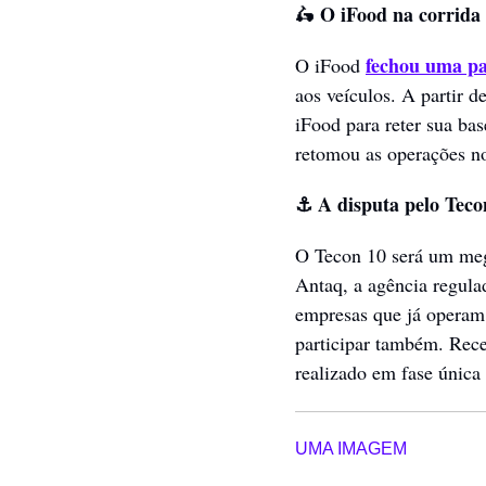
 O iFood na corrida 
🛵
fechou uma pa
O iFood 
aos veículos. A partir d
iFood para reter sua ba
retomou as operações no
⚓️ A disputa pelo Teco
O Tecon 10 será um mega
Antaq, a agência regula
empresas que já operam
participar também. Rece
realizado em fase únic
UMA IMAGEM