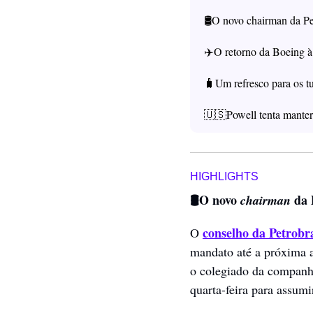
🛢️O novo chairman da Pe
✈️O retorno da Boeing 
🧳
Um refresco para os tu
🇺🇸
Powell tenta manter
HIGHLIGHTS
🛢️O novo 
 da 
chairman
conselho da Petrobr
O 
mandato até a próxima as
o colegiado da companhi
quarta-feira para assumi