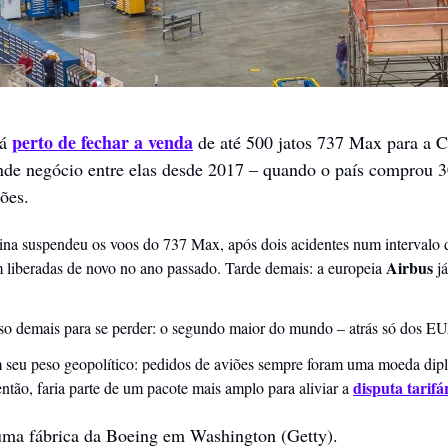
perto de fechar a venda
á 
 de até 500 jatos 737 Max para a C
ande negócio entre elas desde 2017 – quando o país comprou 
ões. 
na suspendeu os voos do 737 Max, após dois acidentes num intervalo d
Airbus
 liberadas de novo no ano passado. Tarde demais: a europeia 
 j
o demais para se perder: o segundo maior do mundo – atrás só dos EU
 seu peso geopolítico: pedidos de aviões sempre foram uma moeda dipl
disputa tarifá
ntão, faria parte de um pacote mais amplo para aliviar a 
 uma fábrica da Boeing em Washington (Getty).