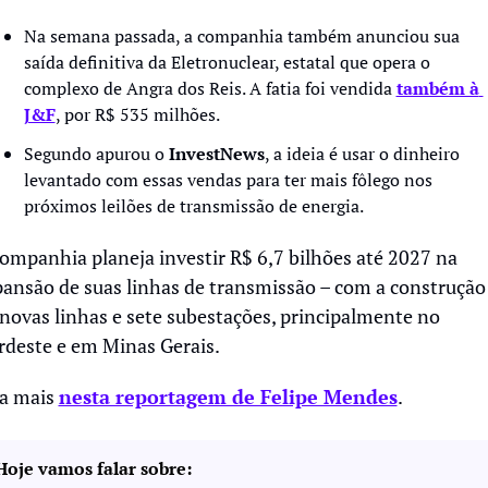
Na semana passada, a companhia também anunciou sua 
saída definitiva da Eletronuclear, estatal que opera o 
complexo de Angra dos Reis. A fatia foi vendida 
também à 
J&F
, por R$ 535 milhões.
Segundo apurou o 
InvestNews
, a ideia é usar o dinheiro 
levantado com essas vendas para ter mais fôlego nos 
próximos leilões de transmissão de energia. 
ompanhia planeja investir R$ 6,7 bilhões até 2027 na 
ansão de suas linhas de transmissão – com a construção 
novas linhas e sete subestações, principalmente no 
deste e em Minas Gerais.
a mais 
nesta reportagem de Felipe Mendes
.
Hoje vamos falar sobre: