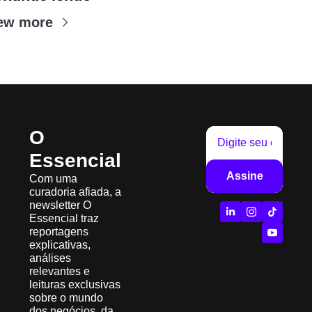
ew more
O 
Essencial
Assine
Com uma 
curadoria afiada, a 
newsletter O 
Essencial traz 
reportagens 
explicativas, 
análises 
relevantes e 
leituras exclusivas 
sobre o mundo 
dos negócios, da 