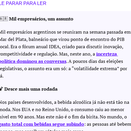
LE PARAR PARA LER
🇦🇷
 Mil empresários, um assunto
Mil empresários argentinos se reuniram na semana passada em 
Mar del Plata, balneário que virou ponto de encontro do PIB 
local. Era o fórum anual IDEA, criado para discutir inovação, 
competitividade e regulação. Mas, neste ano, a 
incerteza 
política dominou as conversas
. A poucos dias das eleições 
legislativas, o assunto era um só: a “volatilidade extrema” por 
lá.
🍹
 Desce mais uma rodada
Nos países desenvolvidos, a bebida alcoólica já não está tão na 
moda. Nos EUA e no Reino Unido, o consumo caiu ao menor 
nível em 90 anos. Mas este não é o fim da birita. No mundo, o 
gasto total com bebidas segue subindo
: as pessoas até bebem