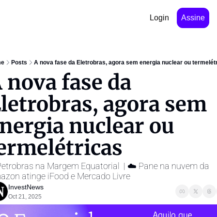
Login
Assine
e
Posts
A nova fase da Eletrobras, agora sem energia nuclear ou termelét
 nova fase da 
letrobras, agora sem 
nergia nuclear ou 
ermelétricas
 Petrobras na Margem Equatorial  | ☁️ Pane na nuvem da 
zon atinge iFood e Mercado Livre
InvestNews ㅤ
Oct 21, 2025