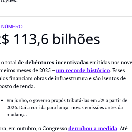
tuguês.
 NÚMERO
$ 113,6 bilhões
 o total 
de debêntures incentivadas
 emitidas nos nove
meiros meses de 2025 – 
um recorde histórico
. Esses 
ulos financiam obras de infraestrutura e são isentos de 
osto de renda.
Em junho, o governo propôs tributá-las em 5% a partir de 
2026. Daí a corrida para lançar novas emissões antes da 
mudança.
ra, em outubro, o Congresso 
derrubou a medida
. Até 