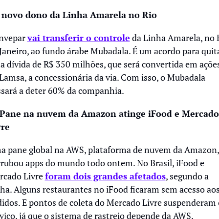
 novo dono da Linha Amarela no Rio 
nvepar 
vai transferir o controle
 da Linha Amarela, no R
Janeiro, ao fundo árabe Mubadala. É um acordo para quita
 dívida de R$ 350 milhões, que será convertida em ações
Lamsa, a concessionária da via. Com isso, o Mubadala 
sará a deter 60% da companhia.
 Pane na nuvem da Amazon atinge iFood e Mercado 
vre
a pane global na AWS, plataforma de nuvem da Amazon, 
rubou apps do mundo todo ontem. No Brasil, iFood e 
cado Livre 
foram dois grandes afetados
, segundo a 
ha. Alguns restaurantes no iFood ficaram sem acesso aos
idos. E pontos de coleta do Mercado Livre suspenderam o
viço, já que o sistema de rastreio depende da AWS.