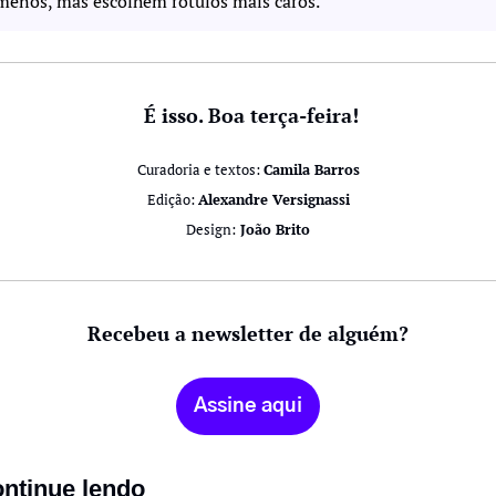
menos, mas escolhem rótulos mais caros.
 É isso. Boa terça-feira!
Curadoria e textos: 
Camila Barros
Edição: 
Alexandre Versignassi
Design:
 João Brito
Recebeu a newsletter de alguém?
Assine aqui
ntinue lendo