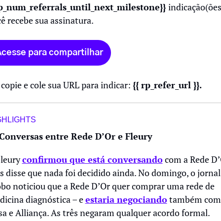
rp_num_referrals_until_next_milestone}} 
indicação(ões)
ê recebe sua assinatura.
cesse para compartilhar
copie e cole sua URL para indicar: 
{{ rp_refer_url }}.
GHLIGHTS
 Conversas entre Rede D’Or e Fleury
leury 
confirmou que está conversando
 com a Rede D’O
 disse que nada foi decidido ainda. No domingo, o jornal 
bo noticiou que a Rede D’Or quer comprar uma rede de 
icina diagnóstica – e 
estaria negociando
 também com 
a e Alliança. As três negaram qualquer acordo formal.