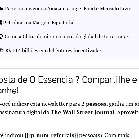
☁️ Pane na nuvem da Amazon atinge iFood e Mercado Livre
🛢️ Petrobras na Margem Equatorial
🐉
 Como a China dominou o mercado global de terras raras
🏗️ R$ 114 bilhões em debêntures incentivadas
osta de O Essencial? Compartilhe e 
anhe!
você indicar esta newsletter para 
2 pessoas
, ganha um an
assinatura digital do 
The Wall Street Journal
ê indicou 
{{rp_num_referrals}}
 pessoa(s). Com mais 