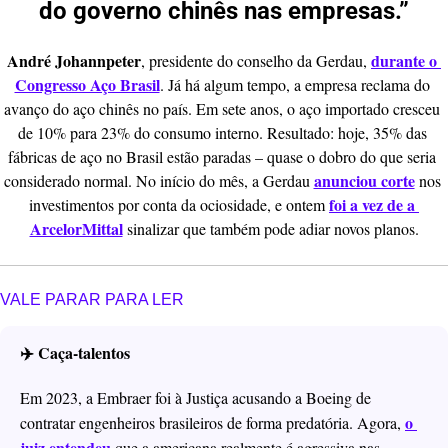
do governo chinês nas empresas.”
André Johannpeter
durante o 
, presidente do conselho da Gerdau, 
Congresso Aço Brasil
. Já há algum tempo, a empresa reclama do 
avanço do aço chinês no país. Em sete anos, o aço importado cresceu 
de 10% para 23% do consumo interno. Resultado: hoje, 35% das 
fábricas de aço no Brasil estão paradas – quase o dobro do que seria 
anunciou corte
considerado normal. No início do mês, a Gerdau 
 nos 
foi a vez de a 
investimentos por conta da ociosidade, e ontem 
ArcelorMittal
 sinalizar que também pode adiar novos planos.
VALE PARAR PARA LER
✈️ Caça-talentos
Em 2023, a Embraer foi à Justiça acusando a Boeing de 
o 
contratar engenheiros brasileiros de forma predatória. Agora, 
juiz entendeu
 que a americana realmente é agressiva nas 