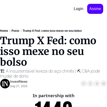
Login
Assine
Home
Posts
Trump X Fed: como isso mexe no seu bolso
Trump X Fed: como 
isso mexe no seu 
bolso 
🏗️ A insustentável leveza do aço chinês | ⛏️ CBA pode 
mudar de dono
InvestNews ㅤ
Aug 27, 2025
In partnership with