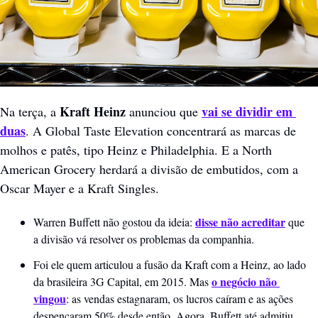
Kraft Heinz 
vai se dividir em 
Na terça, a 
anunciou que 
duas
. A Global Taste Elevation concentrará as marcas de 
molhos e patês, tipo Heinz e Philadelphia. E a North 
American Grocery herdará a divisão de embutidos, com a 
Oscar Mayer e a Kraft Singles.
disse não acreditar
Warren Buffett não gostou da ideia: 
 que 
a divisão vá resolver os problemas da companhia.
Foi ele quem articulou a fusão da Kraft com a Heinz, ao lado 
o negócio não 
da brasileira 3G Capital, em 2015. Mas 
vingou
: as vendas estagnaram, os lucros caíram e as ações 
despencaram 50% desde então. Agora, Buffett até admitiu 