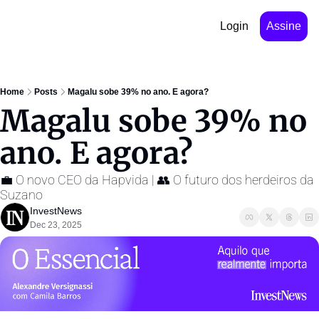
Login
Assine
Home
Posts
Magalu sobe 39% no ano. E agora?
Magalu sobe 39% no 
ano. E agora?
💼 O novo CEO da Hapvida | 👥 O futuro dos herdeiros da 
Suzano
InvestNews ㅤ
Dec 23, 2025