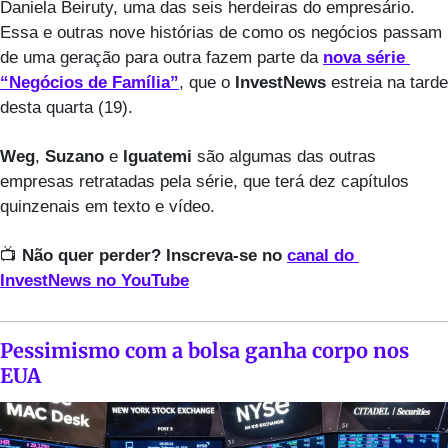
Daniela Beiruty, uma das seis herdeiras do empresário. 
Essa e outras nove histórias de como os negócios passam 
de uma geração para outra fazem parte da 
nova série 
“Negócios de Família”
, que o 
InvestNews
 estreia na tarde 
desta quarta (19).
Weg
, 
Suzano
 e 
Iguatemi
 são algumas das outras 
empresas retratadas pela série, que terá dez capítulos 
quinzenais em texto e vídeo.
📺 
Não quer perder? Inscreva-se no 
canal do 
InvestNews no YouTube
Pessimismo com a bolsa ganha corpo nos 
EUA