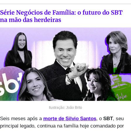
Série Negócios de Família: o futuro do SBT 
na mão das herdeiras
Ilustração: João Brito
Seis meses após a 
morte de Silvio Santos
, o 
SBT
, seu 
principal legado, continua na família hoje comandado por 