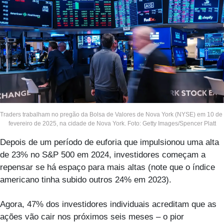
Traders trabalham no pregão da Bolsa de Valores de Nova York (NYSE) em 10 de 
fevereiro de 2025, na cidade de Nova York. Foto: Getty Images/Spencer Platt
Depois de um período de euforia que impulsionou uma alta 
de 23% no S&P 500 em 2024, investidores começam a 
repensar se há espaço para mais altas (note que o índice 
americano tinha subido outros 24% em 2023). 
Agora, 47% dos investidores individuais acreditam que as 
ações vão cair nos próximos seis meses – o pior 