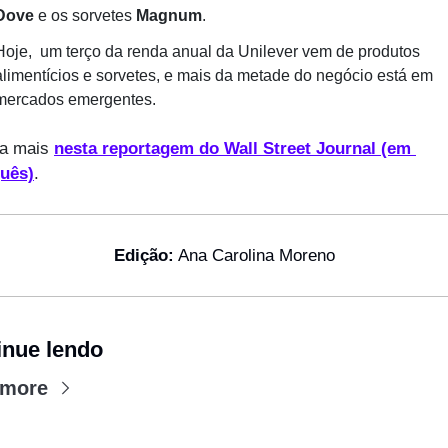
Dove
 e os sorvetes 
Magnum
.
Hoje,  um terço da renda anual da Unilever vem de produtos 
alimentícios e sorvetes, e mais da metade do negócio está em 
mercados emergentes.
a mais 
nesta reportagem do Wall Street Journal (em 
uês)
.
Edição:
 Ana Carolina Moreno
inue lendo
 more