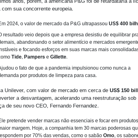
imos anos, porém, a americana P&G foi de retardatária a líd
a com sua concorrente europeia.
Em 2024, o valor de mercado da P&G ultrapassou 
US$ 400 bil
O resultado veio depois que a empresa desistiu de equilibrar pra
demais, abandonando o setor alimentício e mercados emergente
instáveis e focando esforços em suas marcas mais consolidadas
como 
Tide
, 
Pampers
 e 
Gillette
.
Ajudou o fato de que a pandemia impulsionou como nunca a 
demanda por produtos de limpeza para casa.
 a Unilever, com valor de mercado em cerca de 
US$ 150 bi
reverter a desvantagem, acelerando uma reestruturação sob 
nça de seu novo CEO, Fernando Fernandez.
Ele pretende vender marcas não essenciais e focar em produtos
maior margem. Hoje, a companhia tem 30 marcas poderosas qu
respondem por 70% das vendas, como o sabão 
Omo