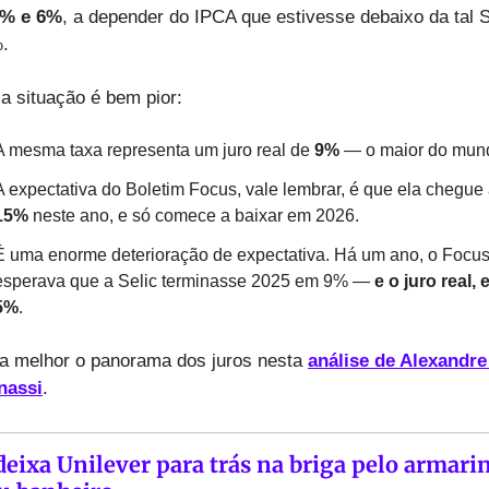
% e 6%
, a depender do IPCA que estivesse debaixo da tal Se
.
 a situação é bem pior:
A mesma taxa representa um juro real de 
9%
 — o maior do mun
A expectativa do Boletim Focus, vale lembrar, é que ela chegue
15%
 neste ano, e só comece a baixar em 2026.
É uma enorme deterioração de expectativa. Há um ano, o Focus
esperava que a Selic terminasse 2025 em 9% — 
e o juro real, 
5%
.
a melhor o panorama dos juros nesta 
análise de Alexandre 
nassi
.
eixa Unilever para trás na briga pelo armarin