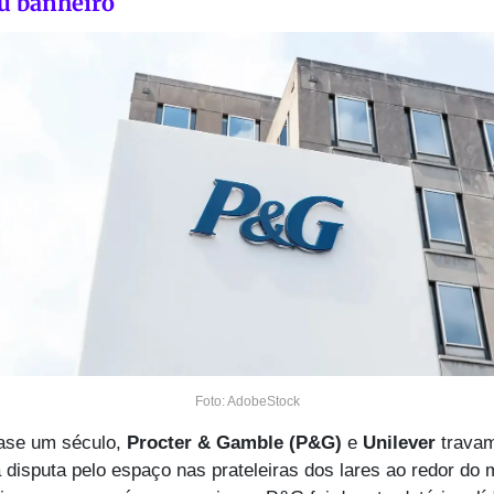
u banheiro
Foto: AdobeStock
ase um século, 
Procter & Gamble (P&G)
 e 
Unilever
 trava
 disputa pelo espaço nas prateleiras dos lares ao redor do 