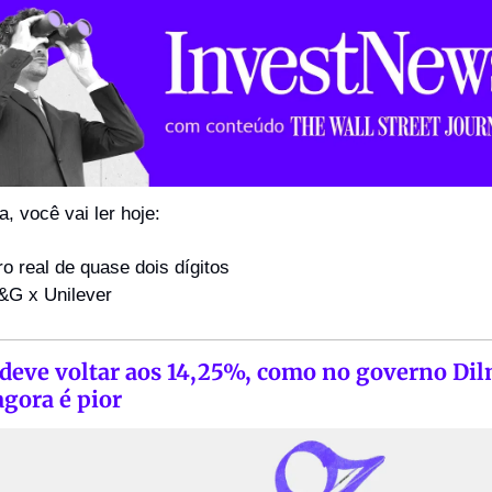
, você vai ler hoje:
ro real de quase dois dígitos
&G x Unilever
 deve voltar aos 14,25%, como no governo Dilm
gora é pior