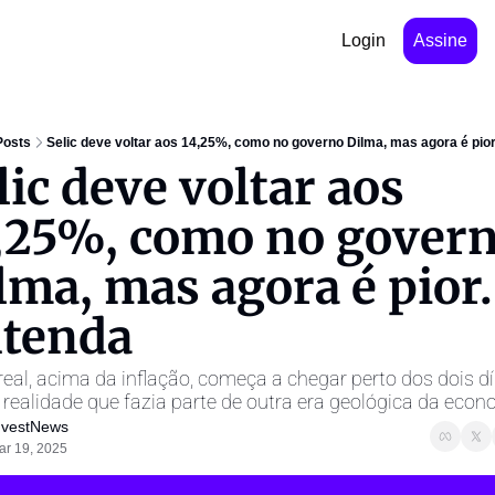
Login
Assine
Posts
Selic deve voltar aos 14,25%, como no governo Dilma, mas agora é pio
lic deve voltar aos 
,25%, como no govern
lma, mas agora é pior. 
tenda
real, acima da inflação, começa a chegar perto dos dois dí
realidade que fazia parte de outra era geológica da eco
nvestNews ㅤ
ar 19, 2025