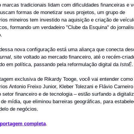
 marcas tradicionais lidam com dificuldades financeiras e ve
 buscam formas de monetizar seus projetos, um grupo de 
ios mineiros tem investido na aquisição e criação de veícul
ticos, formando um verdadeiro "Clube da Esquina" do jornalis
o.
urnal
, site voltado ao mercado financeiro, até o recém-criad
ado em política, passando pela reformulação digital da 
IstoÉ
.
tagem exclusiva de Rikardy Tooge, você vai entender como 
ios Antonio Freixo Junior, Kleber Tolezani e Flávio Carneiro
 setor financeiro e de tecnologia – estão surfando a digitali
de mídia, que eliminou barreiras geográficas, para estabele
elo de negócios.
eportagem completa
.