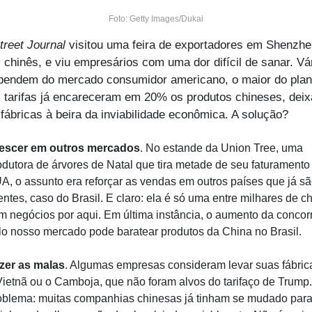
Foto: Getty Images/Dukai
treet Journal 
visitou uma feira de exportadores em Shenzhen
l chinês, e viu empresários com uma dor difícil de sanar. Vár
pendem do mercado consumidor americano, o maior do plan
 tarifas já encareceram em 20% os produtos chineses, deix
fábricas à beira da inviabilidade econômica. A solução?
escer em outros mercados
. No estande da Union Tree, uma 
odutora de árvores de Natal que tira metade de seu faturamento 
A, o assunto era reforçar as vendas em outros países que já sã
ientes, caso do Brasil. E claro: ela é só uma entre milhares de ch
m negócios por aqui. Em última instância, o aumento da concorr
lo nosso mercado pode baratear produtos da China no Brasil.   
zer as malas
. Algumas empresas consideram levar suas fábrica
Vietnã ou o Camboja, que não foram alvos do tarifaço de Trump.
oblema: muitas companhias chinesas já tinham se mudado para 