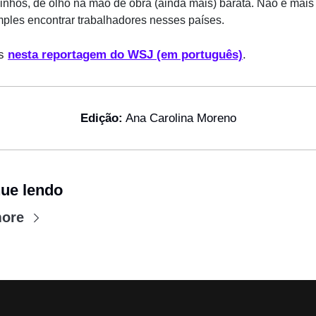
zinhos, de olho na mão de obra (ainda mais) barata. Não é mais 
mples encontrar trabalhadores nesses países.          
s 
nesta reportagem do WSJ (em português)
.
Edição:
 Ana Carolina Moreno
ue lendo
more