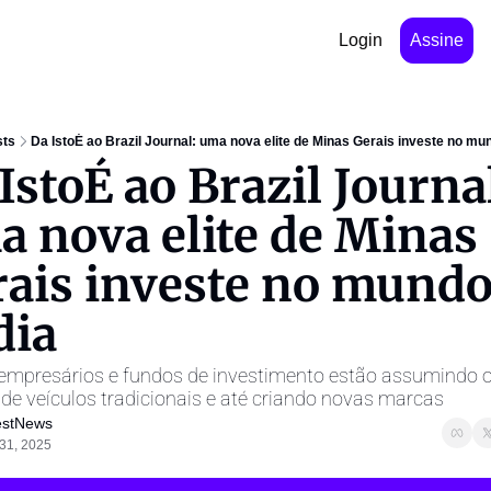
Login
Assine
sts
Da IstoÉ ao Brazil Journal: uma nova elite de Minas Gerais investe no mun
IstoÉ ao Brazil Journal
 nova elite de Minas 
ais investe no mundo 
dia
empresários e fundos de investimento estão assumindo o
 de veículos tradicionais e até criando novas marcas
estNews ㅤ
31, 2025