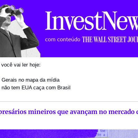
você vai ler hoje:
 Gerais no mapa da mídia
 não tem EUA caça com Brasil
resários mineiros que avançam no mercado d